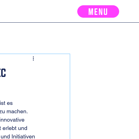
MENU
ic
ist es 
 zu machen. 
innovative 
 erlebt und 
nd Initiativen 