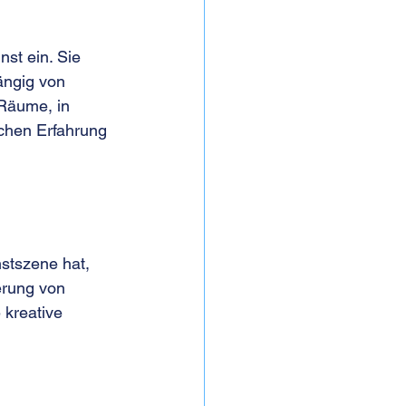
nst ein. Sie 
ängig von 
 Räume, in 
chen Erfahrung 
nstszene hat, 
erung von 
 kreative 