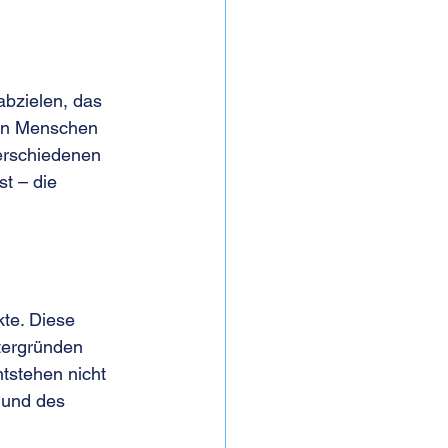
bzielen, das 
 an Menschen 
verschiedenen 
t – die 
kte. Diese 
tergründen 
stehen nicht 
 und des 